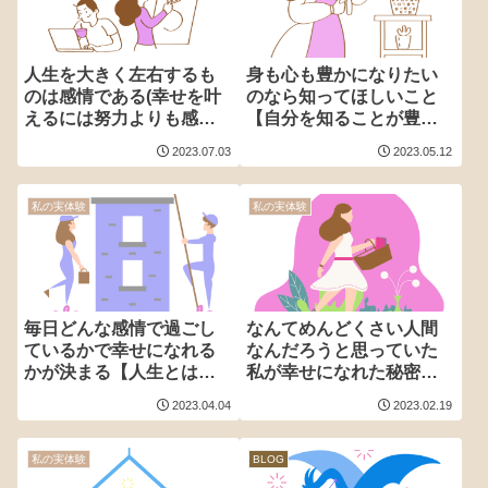
人生を大きく左右するも
身も心も豊かになりたい
のは感情である(幸せを叶
のなら知ってほしいこと
えるには努力よりも感情
【自分を知ることが豊か
が重要である理由につい
さにつながる】
2023.07.03
2023.05.12
て)
私の実体験
私の実体験
毎日どんな感情で過ごし
なんてめんどくさい人間
ているかで幸せになれる
なんだろうと思っていた
かが決まる【人生とは毎
私が幸せになれた秘密の
日の感情が引き寄せたも
法則
2023.04.04
2023.02.19
の】
私の実体験
BLOG