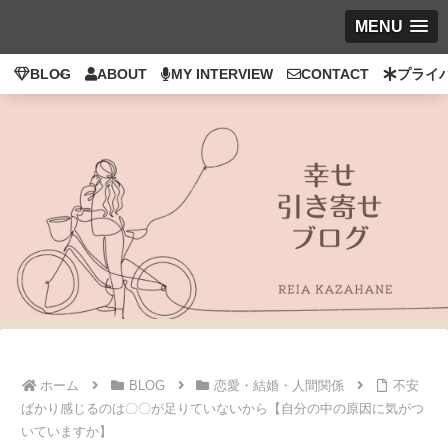
MENU
BLOG
ABOUT
MY INTERVIEW
CONTACT
プライ
ホーム
BLOG
恋愛・結婚・人間関係
不安
ばかり感じるのは〇〇が足りていないから【自分の中の原因に気がつ
いていますか】