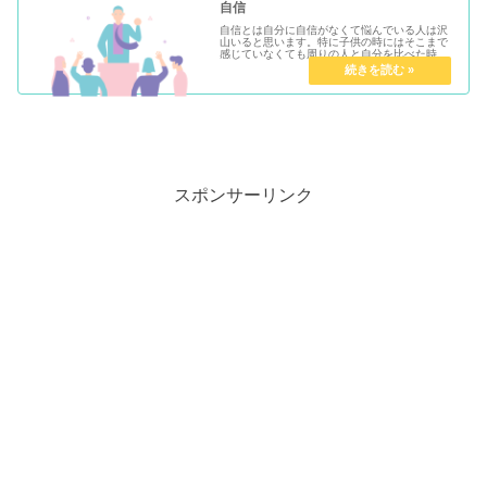
自信
自信とは自分に自信がなくて悩んでいる人は沢
山いると思います。特に子供の時にはそこまで
感じていなくても周りの人と自分を比べた時、
誰かの何気ない言葉に傷つけられたり、生まれ
て初めて負けという経験を味わった時などきっ
かけも様々だと思います。自信のRead More...
スポンサーリンク