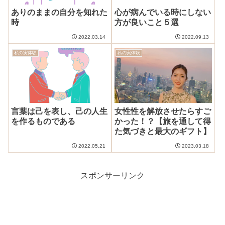
ありのままの自分を知れた
心が病んでいる時にしない
時
方が良いこと５選
2022.03.14
2022.09.13
私の実体験
私の実体験
言葉は己を表し、己の人生
女性性を解放させたらすご
を作るものである
かった！？【旅を通して得
た気づきと最大のギフト】
2022.05.21
2023.03.18
スポンサーリンク