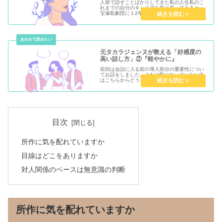
人前で話すことばかりしてきた私の人生私のこ
れまでの自分のキャリアを振り返ってみると、
宝塚歌劇団に１2年在籍クリニックカウンセラ
ー、カウンセリングマネージャー子役演技指導
講師マナー講師資格所持と常に人に対して話す
ことをしてきました。この経験をRead More...
元タカラジェンヌが教える「好感度の
高い話し方」②『軽やかに』
前回は会話に入る前の導入部分の重要性につい
てお話をしました。まだご覧になっていない方
はこちらからどうぞ。軽やかに今日は続いて２
つ目のポイントの「軽やかに」についてです。
この軽やかにして欲しいポイントはいくつかあ
ります。会話を苦手とする人の多Read More...
目次
所作に気を配れていますか
目線はどこをありますか
対人関係のベースは無意識の判断
所作に気を配れていますか