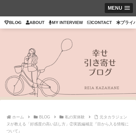
MENU
BLOG
ABOUT
MY INTERVIEW
CONTACT
プライ
ホーム
BLOG
私の実体験
元タカラジェン
ヌが教える「好感度の高い話し方」②実践編補足『目から入る情報に
ついて』